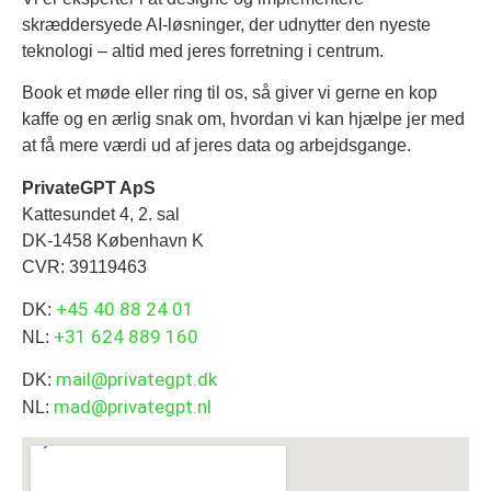
skræddersyede AI‑løsninger, der udnytter den nyeste
teknologi – altid med jeres forretning i centrum.
Book et møde eller ring til os, så giver vi gerne en kop
kaffe og en ærlig snak om, hvordan vi kan hjælpe jer med
at få mere værdi ud af jeres data og arbejdsgange.
PrivateGPT ApS
Kattesundet 4, 2. sal
DK-1458 København K
CVR: 39119463
+45 40 88 24 01
DK:
+31 624 889 160
NL:
mail@privategpt.dk
DK:
mad@privategpt.nl
NL: