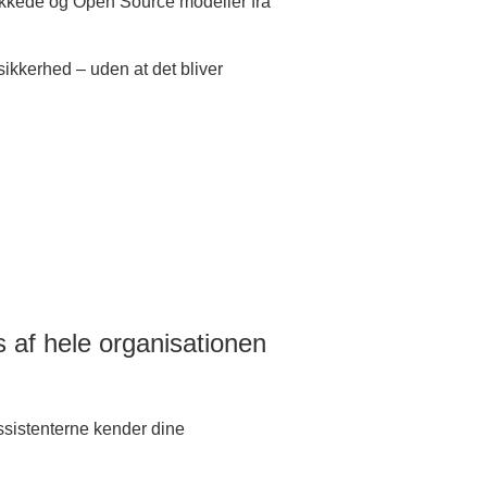
kkede og Open Source modeller fra
sikkerhed – uden at det bliver
 af hele organisationen
.
ssistenterne kender dine