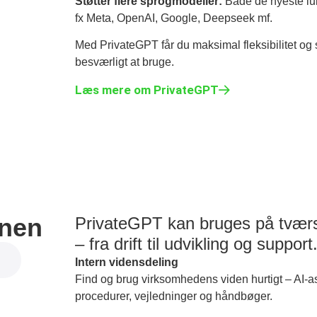
Støtter flere sprogmodeller:
Både de nyeste lu
fx Meta, OpenAI, Google, Deepseek mf.
Med PrivateGPT får du maksimal fleksibilitet og 
besværligt at bruge.
Læs mere om PrivateGPT
onen
PrivateGPT kan bruges på tværs
– fra drift til udvikling og support
Intern vidensdeling
Find og brug virksomhedens viden hurtigt – AI-a
procedurer, vejledninger og håndbøger.