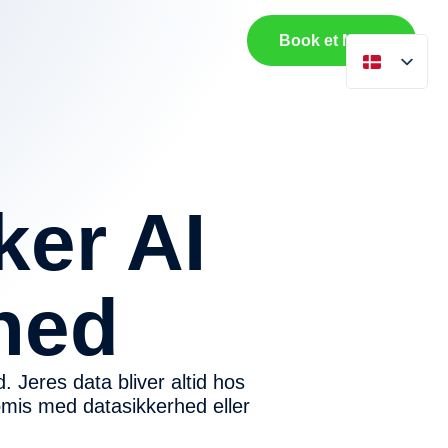
Book et Møde
ker AI
mhed
 Jeres data bliver altid hos
romis med datasikkerhed eller