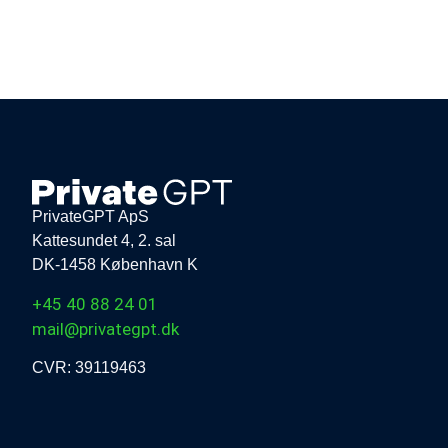
PrivateGPT ApS
Kattesundet 4, 2. sal
DK-1458 København K
+45 40 88 24 01
mail@privategpt.dk
CVR: 39119463