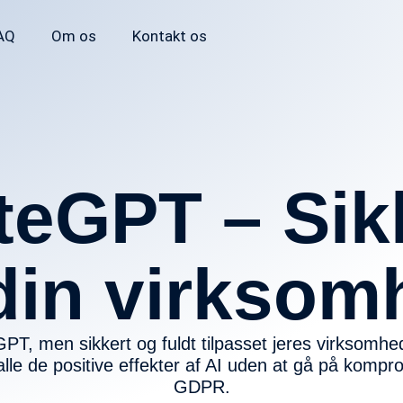
AQ
Om os
Kontakt os
teGPT – Sik
 din virkso
, men sikkert og fuldt tilpasset jeres virksomhed.
å alle de positive effekter af AI uden at gå på komp
GDPR.