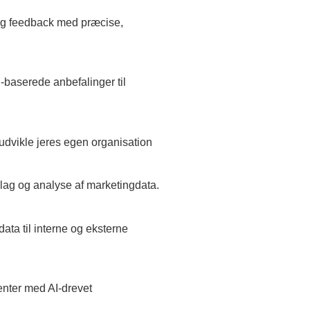
og feedback med præcise,
-baserede anbefalinger til
t udvikle jeres egen organisation
lag og analyse af marketingdata.
ta til interne og eksterne
enter med AI-drevet