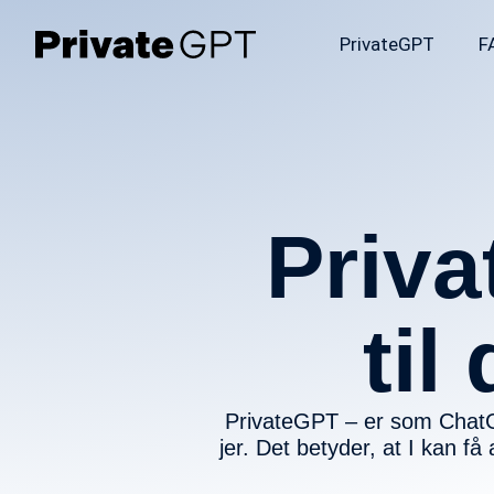
PrivateGPT
F
Priva
til
PrivateGPT – er som ChatGPT
jer. Det betyder, at I kan f